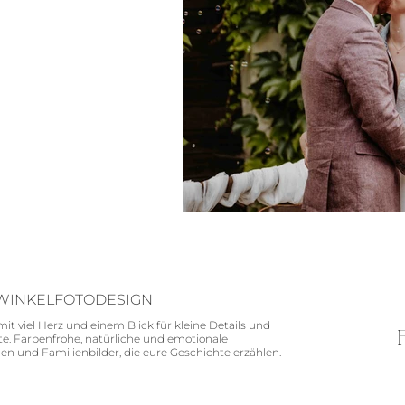
KWINKELFOTODESIGN
mit viel Herz und einem Blick für kleine Details und
. Farbenfrohe, natürliche und emotionale
n und Familienbilder, die eure Geschichte erzählen.