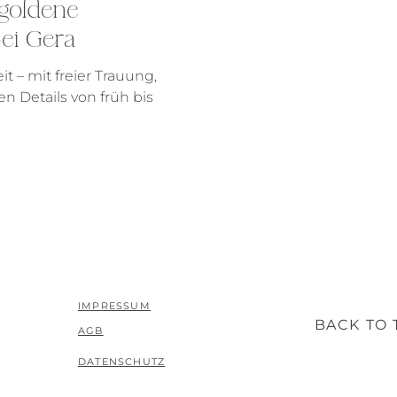
goldene
ei Gera
uung,
en Details von früh bis
IMPRESSUM
BACK TO 
AGB
DATENSCHUTZ