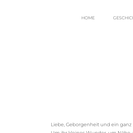
HOME
GESCHIC
Liebe, Geborgenheit und ein ganz n
Um ihr kleines Wunder, um Nähe, um