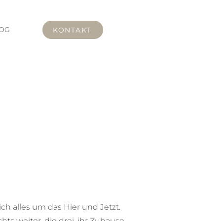
OG
KONTAKT
h alles um das Hier und Jetzt.
ts weiter, die drei, ihr Zuhause