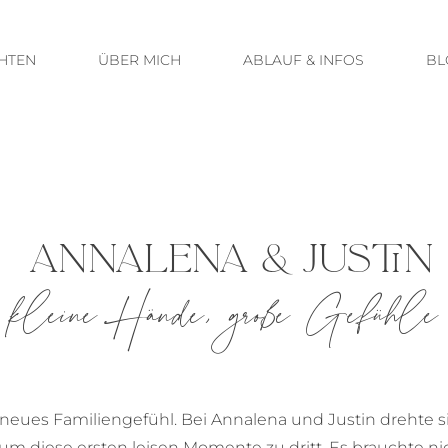
HTEN
ÜBER MICH
ABLAUF & INFOS
BL
ANNALENA & JUSTIN
kleine Hände, große Gefühle
eues Familiengefühl. Bei Annalena und Justin drehte sic
 diese ersten leisen Momente zu dritt. Es brauchte nich