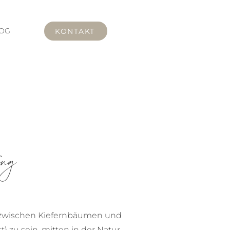
OG
KONTAKT
ung
ß zwischen Kiefernbäumen und
) zu sein, mitten in der Natur.