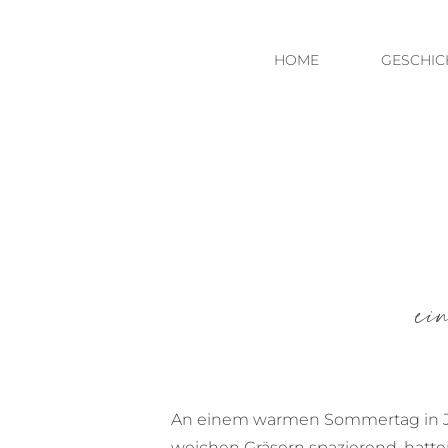
HOME
GESCHIC
ei
An einem warmen Sommertag in Jen
weichen Gräsern spazierend, hatten 