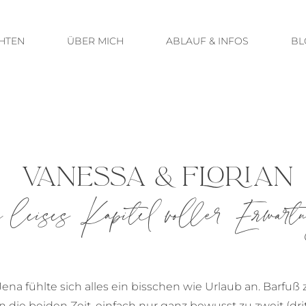
HTEN
ÜBER MICH
ABLAUF & INFOS
BL
VANESSA & FLORIAN
n leises Kapitel voller Erwart
a fühlte sich alles ein bisschen wie Urlaub an. Barfu
die beiden Zeit, einfach nur ganz bewusst zu zweit (dritt