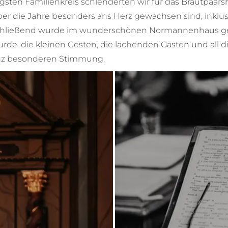
sten Familienkreis schlenderten wir für das Brautpaars
ber die Jahre besonders ans Herz gewachsen sind, inklu
schließend wurde im wunderschönen Normannenhaus gef
e. die kleinen Gesten, die lachenden Gästen und all 
anz besonderen Stimmung.