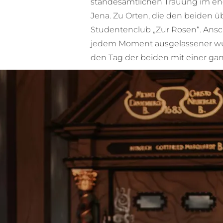
standesamtlichen Trauung im eng
Jena. Zu Orten, die den beiden ü
Studentenclub „Zur Rosen“. An
jedem Moment ausgelassener wurd
den Tag der beiden mit einer g