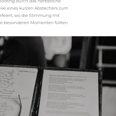
hooting durch das herbstliche
sive eines kurzen Abstechers zum
eiert, wo die Stimmung mit
die besonderen Momenten füllten