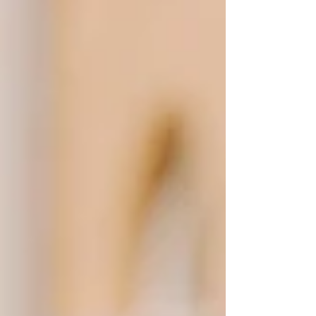
vom allerersten Gedanken bis zum Morgen danach –
für eure individuelle Hochzeits-Checkliste. Natürlich
ist jede Hochzeit so individuell wie ihr selbst. Ihr
entscheidet, wie ihr eur